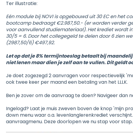
Ter illustratie:
Eén module bij NOVI is opgebouwd uit 30 EC en het co
bootcamp bedraagt €2.987,50.- (er worden verder ge
voor aanvullend studiemateriaal). Het krediet wordt 
30/5 = 6. Door het collegegeld te delen door 6 zien we
(2987,50/6) €497,92.
Let op dat je 8% termijntoeslag betaalt bij maandelij
niet lenen maar dien je zelf aan te vullen. Dit geldt
Je doet zogezegd 2 aanvragen voor respectievelijk 'modu
ook twee keer per maand een betaling van het LLLK.
Ben je zover om de aanvraag te doen? Navigeer dan n
Ingelogd? Laat je muis zweven boven de knop 'mijn pro
down menu waar o.a. levenlanglerenkrediet verschijnt.
aanvraagmenu. Deze doorlopen we nu stap voor stap