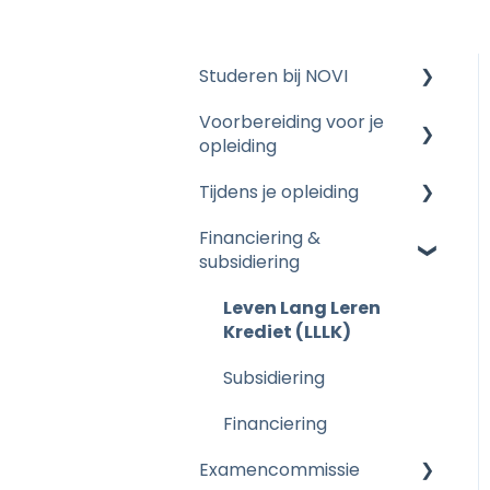
Studeren bij NOVI
Voorbereiding voor je
De opleidingen
opleiding
Tijdens je opleiding
Start opleiding
Financiering &
Vrijstellingen
Je opleiding
subsidiering
Overige vragen
Kennistoetsing bij NOVI
Leven Lang Leren
Proeve van
Krediet (LLLK)
Bekwaamheid
Subsidiering
Diploma en propedeuse
Financiering
Systemen en Software
Examencommissie
van NOVI