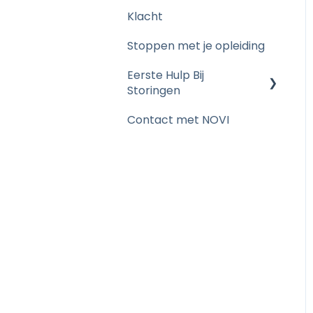
Klacht
Algemene zaken
Over de
examencommissie
Stoppen met je opleiding
Meldpunt fraude
Eerste Hulp Bij
Storingen
Contact met NOVI
Edhub en Buku
Microsoft Teams