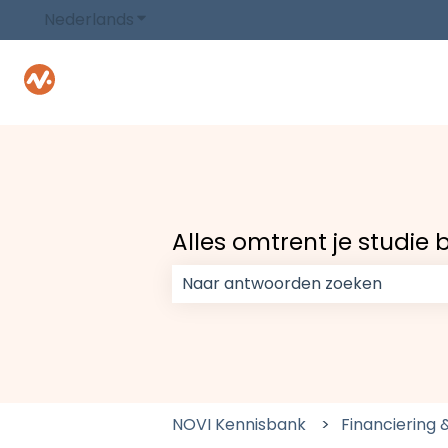
Nederlands
Submenu tonen voor vertalingen
Alles omtrent je studie b
Er zijn geen suggesties want het 
NOVI Kennisbank
Financiering 