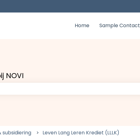
Home
Sample Contact
ij NOVI
zoekveld is leeg.
& subsidiering
Leven Lang Leren Krediet (LLLK)